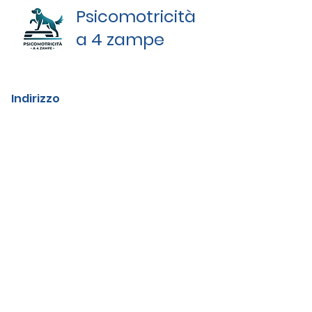
Psicomotricità
a 4 zampe
Indirizzo
Viale XXIII Settembre 1845 n.116/C ,
Rimini (RN)
Contatti
psicomotricitaa4zampe@gmail.com
Tel:
393 2434772
Social
Facebook
instagram
Youtube