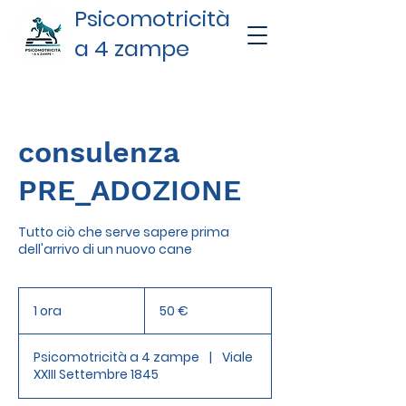
Psicomotricità
a 4 zampe
consulenza
PRE_ADOZIONE
Tutto ciò che serve sapere prima
dell'arrivo di un nuovo cane
50
euro
1 ora
1
50 €
o
r
Psicomotricità a 4 zampe
|
Viale
XXIII Settembre 1845